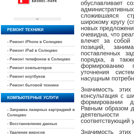
обуславливает с
администрати
сложившаяся стр
широкому кругу (с
новых предложений
РЕМОНТ ТЕХНИКИ
очевидна, что реа
влечет за собой
- Ремонт iPhone в Солнцево
позиций, заним
- Ремонт iPad в Солнцево
поставленных за
порядка, а такж
- Ремонт телефонов в Солнцево
формированию 
- Ремонт компьютеров
уточнения систе
- Ремонт ноутбуков
насущным потребн
- Ремонт бытовой техники
Значимость этих
консультация с ш
КОМПЬЮТЕРНЫЕ УСЛУГИ
формировании д
Равным образом д
- Заправка лазерных картриджей в
деятельности
Солнцево
соответствующий у
- Восстановление данных
Значимость этих
- Удаление вирусов