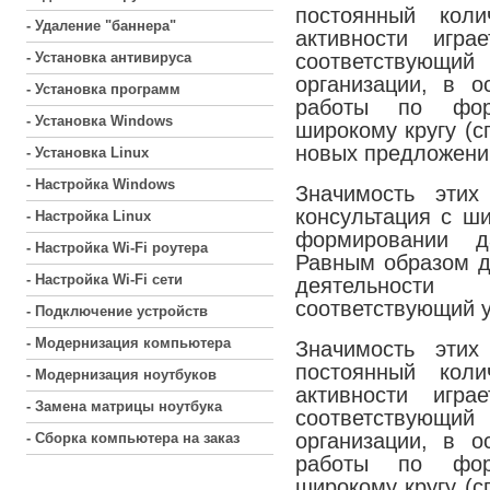
постоянный кол
- Удаление "баннера"
активности игр
- Установка антивируса
соответствующи
организации, в о
- Установка программ
работы по форм
- Установка Windows
широкому кругу (с
новых предложени
- Установка Linux
- Настройка Windows
Значимость этих
консультация с ш
- Настройка Linux
формировании д
- Настройка Wi-Fi роутера
Равным образом д
- Настройка Wi-Fi сети
деятельности
соответствующий у
- Подключение устройств
- Модернизация компьютера
Значимость этих
постоянный кол
- Модернизация ноутбуков
активности игр
- Замена матрицы ноутбука
соответствующи
организации, в о
- Сборка компьютера на заказ
работы по форм
широкому кругу (с